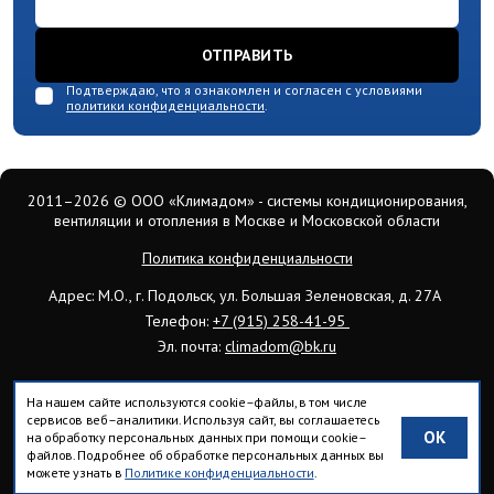
ОТПРАВИТЬ
Подтверждаю, что я ознакомлен и согласен с условиями
политики конфиденциальности
.
2011–2026
© ООО «Климадом» - системы кондиционирования,
вентиляции и отопления в Москве и Московской области
Политика конфиденциальности
Адрес: М.О., г. Подольск, ул. Большая Зеленовская, д. 27А
Телефон:
+7 (915) 258-41-95
Эл. почта:
climadom@bk.ru
На нашем сайте используются cookie–файлы, в том числе
сервисов веб–аналитики. Используя сайт, вы соглашаетесь
OK
на обработку персональных данных при помощи cookie–
Вся информация на сайте носит исключительно ознакомительный
файлов. Подробнее об обработке персональных данных вы
характер, для уточнения обращайтесь к нашим менеджерам.
можете узнать в
Политике конфиденциальности
.