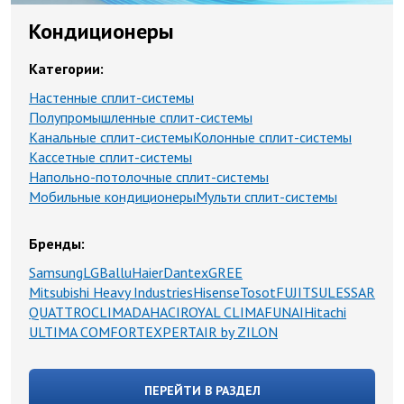
Кондиционеры
Категории:
Настенные сплит-системы
Полупромышленные сплит-системы
Канальные сплит-системы
Колонные сплит-системы
Кассетные сплит-системы
Напольно-потолочные сплит-системы
Мобильные кондиционеры
Мульти сплит-системы
Бренды:
Samsung
LG
Ballu
Haier
Dantex
GREE
Mitsubishi Heavy Industries
Hisense
Tosot
FUJITSU
LESSAR
QUATTROCLIMA
DAHACI
ROYAL CLIMA
FUNAI
Hitachi
ULTIMA COMFORT
EXPERTAIR by ZILON
ПЕРЕЙТИ В РАЗДЕЛ