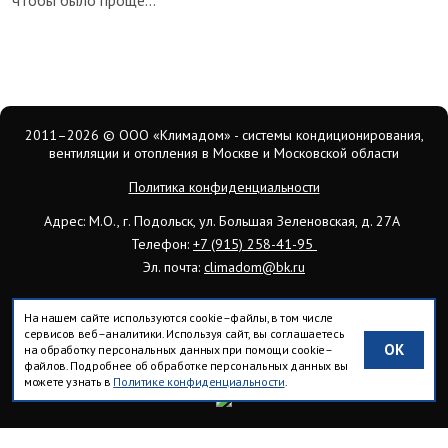
2011–2026
© ООО «Климадом» - системы кондиционирования,
вентиляции и отопления в Москве и Московской области
Политика конфиденциальности
Адрес: М.О., г. Подольск, ул. Большая Зеленовская, д. 27А
Телефон:
+7 (915) 258-41-95
Эл. почта:
climadom@bk.ru
На нашем сайте используются cookie–файлы, в том числе
сервисов веб–аналитики. Используя сайт, вы соглашаетесь
OK
на обработку персональных данных при помощи cookie–
Вся информация на сайте носит исключительно ознакомительный
файлов. Подробнее об обработке персональных данных вы
характер, для уточнения обращайтесь к нашим менеджерам.
можете узнать в
Политике конфиденциальности
.