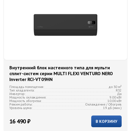
Внутренний блок настенного типа для мульти
сплит-систем серии MULTI FLEXI VENTURO NERO
Inverter RCI-VT09HN
Площадь помещения:
до 30 м²
Тип хладагента:
R32
Инвертор:
Да
Мощность охлаждения:
9.00 кВт
Мощность обогрева:
10.00 кВт
Режим работы:
Охлаждение / Обогрев
Уровень шума:
19 дБ (мин.)
16 490 ₽
В КОРЗИНУ