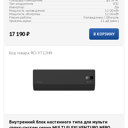
Площадь помещения:
до 35 м²
Тип хладагента:
R32
Инвертор:
Да
Мощность охлаждения:
12.00 кВт
Мощность обогрева:
12.00 кВт
Режим работы:
Охлаждение / Обогрев
Уровень шума:
21 дБ (мин.)
17 190 ₽
В КОРЗИНУ
Код товара:
RCI-VT12HN
Внутренний блок настенного типа для мульти
сплит-систем серии MULTI FLEXI VENTURO NERO