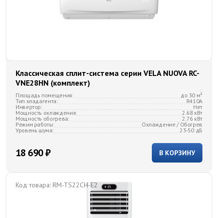
Классическая сплит-система серии VELA NUOVA RC-
VNE28HN (комплект)
Площадь помещения:
до 30 м²
Тип хладагента:
R410A
Инвертор:
Нет
Мощность охлаждения:
2.68 кВт
Мощность обогрева:
2.76 кВт
Режим работы:
Охлаждение / Обогрев
Уровень шума:
23-50 дБ
18 690 ₽
В КОРЗИНУ
Код товара:
RM-TS22CH-E2