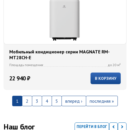
Мобильный кондиционер cерии MAGNATE RM-
MT28CH-E
Площадь помещения:
до 20 м²
22 940 ₽
В КОРЗИНУ
Текущая страница
Страница
Страница
Страница
Страница
Следующая страница
Последняя страниц
1
2
3
4
5
вперед ›
последняя »
Наш блог
ПЕРЕЙТИ В БЛОГ