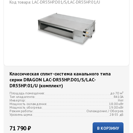
Код товара:
LAC-DR55HP.D01/S/LAC-DR55HP.01/U
Классическая сплит-система канального типа
серии DRAGON LAC-DR55HP.D01/S/LAC-
DR55HP.01/U (комплект)
Площадь помещения:
до 70 м²
Тип хладагента:
R410A
Инвертор:
Нет
Мощность охлаждения:
18.00 кВт
Мощность обогрева:
19.00 кВт
Режим работы:
Охлаждение / Обогрев
Уровень шума:
28-55 дБ
71 790 ₽
В КОРЗИНУ