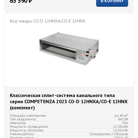
65 590 ₽
В КОРЗИНУ
Код товара:
CO-D 12HNXA/CO-E 12HNX
Классическая сплит-система канального типа
серии COMPETENZA 2023 CO-D 12HNXA/CO-E 12HNX
(комплект)
Площадь помещения:
до 40 м²
Тип хладагента:
R410A
Инвертор:
Нет
Мощность охлаждения:
12.00 кВт
Мощность обогрева:
13.00 кВт
Режим работы:
Охлаждение / Обогрев
Уровень шума:
28-53 дБ