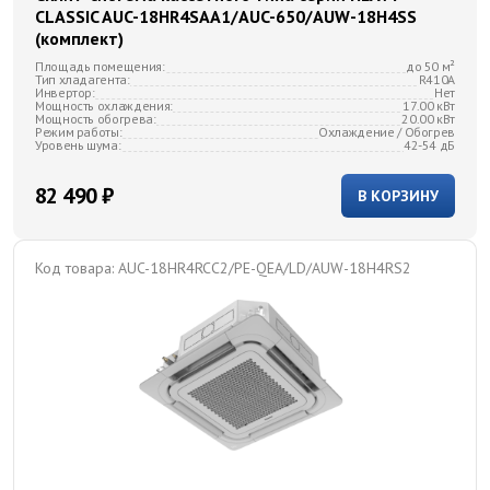
CLASSIC AUC-18HR4SAA1/AUC-650/AUW-18H4SS
(комплект)
Площадь помещения:
до 50 м²
Тип хладагента:
R410A
Инвертор:
Нет
Мощность охлаждения:
17.00 кВт
Мощность обогрева:
20.00 кВт
Режим работы:
Охлаждение / Обогрев
Уровень шума:
42-54 дБ
82 490 ₽
В КОРЗИНУ
Код товара:
AUC-18HR4RCC2/PE-QEA/LD/AUW-18H4RS2