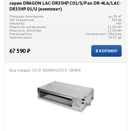
серии DRAGON LAC-DR35HP.C01/S/Pan DR-4LA/LAC-
DR35HP.01/U (комплект)
Площадь помещения:
до 35 м²
Тип хладагента:
R410A
Инвертор:
Нет
Мощность охлаждения:
12.00 кВт
Мощность обогрева:
13.00 кВт
Режим работы:
Охлаждение / Обогрев
Уровень шума:
39-53 дБ
67 590 ₽
В КОРЗИНУ
Код товара:
CO-D 18HNXA/CO-E 18HNX