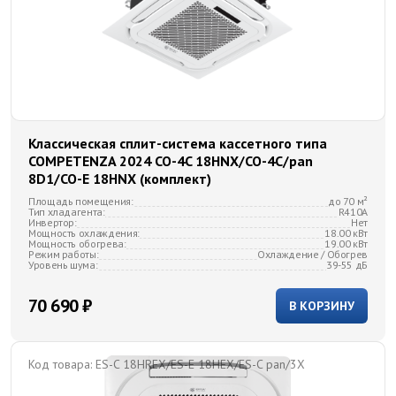
Классическая сплит-система кассетного типа
COMPETENZA 2024 CO-4C 18HNX/CO-4C/pan
8D1/CO-E 18HNX (комплект)
Площадь помещения:
до 70 м²
Тип хладагента:
R410A
Инвертор:
Нет
Мощность охлаждения:
18.00 кВт
Мощность обогрева:
19.00 кВт
Режим работы:
Охлаждение / Обогрев
Уровень шума:
39-55 дБ
70 690 ₽
В КОРЗИНУ
Код товара:
ES-C 18HREX/ES-E 18HEX/ES-C pan/3X