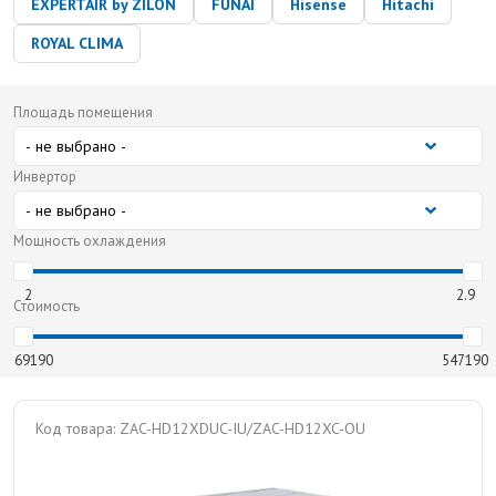
EXPERTAIR by ZILON
FUNAI
Hisense
Hitachi
ROYAL CLIMA
Площадь помещения
Инвертор
Мощность охлаждения
2
2.9
Стоимость
69190
547190
Код товара:
ZAC-HD12XDUC-IU/ZAC-HD12XC-OU