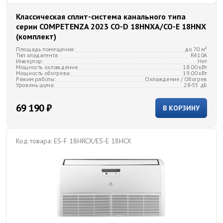
Классическая сплит-система канального типа
серии COMPETENZA 2023 CO-D 18HNXA/CO-E 18HNX
(комплект)
Площадь помещения:
до 70 м²
Тип хладагента:
R410A
Инвертор:
Нет
Мощность охлаждения:
18.00 кВт
Мощность обогрева:
19.00 кВт
Режим работы:
Охлаждение / Обогрев
Уровень шума:
28-55 дБ
69 190 ₽
В КОРЗИНУ
Код товара:
ES-F 18HRCX/ES-E 18HCX