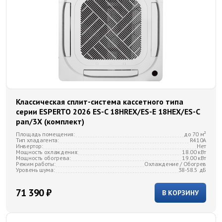
Классическая сплит-система кассетного типа
серии ESPERTO 2026 ES-C 18HREX/ES-E 18HEX/ES-C
pan/3X (комплект)
Площадь помещения:
до 70 м²
Тип хладагента:
R410A
Инвертор:
Нет
Мощность охлаждения:
18.00 кВт
Мощность обогрева:
19.00 кВт
Режим работы:
Охлаждение / Обогрев
Уровень шума:
38-58.5 дБ
71 390 ₽
В КОРЗИНУ