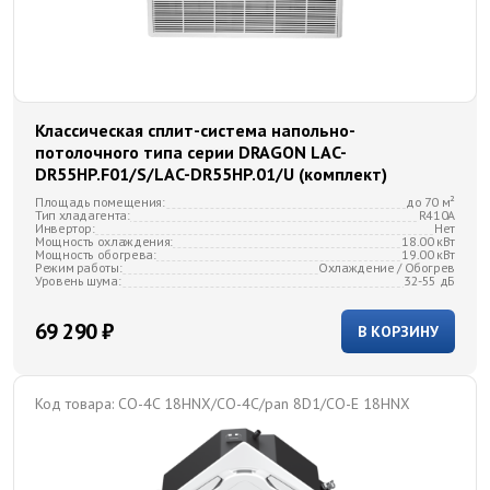
Классическая сплит-система напольно-
потолочного типа серии DRAGON LAC-
DR55HP.F01/S/LAC-DR55HP.01/U (комплект)
Площадь помещения:
до 70 м²
Тип хладагента:
R410A
Инвертор:
Нет
Мощность охлаждения:
18.00 кВт
Мощность обогрева:
19.00 кВт
Режим работы:
Охлаждение / Обогрев
Уровень шума:
32-55 дБ
69 290 ₽
В КОРЗИНУ
Код товара:
CO-4C 18HNX/CO-4C/pan 8D1/CO-E 18HNX