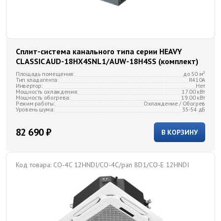
Сплит-система канального типа серии HEAVY
CLASSIC AUD-18HX4SNL1/AUW-18H4SS (комплект)
Площадь помещения:
до 50 м²
Тип хладагента:
R410A
Инвертор:
Нет
Мощность охлаждения:
17.00 кВт
Мощность обогрева:
19.00 кВт
Режим работы:
Охлаждение / Обогрев
Уровень шума:
35-54 дБ
82 690 ₽
В КОРЗИНУ
Код товара:
CO-4C 12HNDI/CO-4C/pan 8D1/CO-E 12HNDI