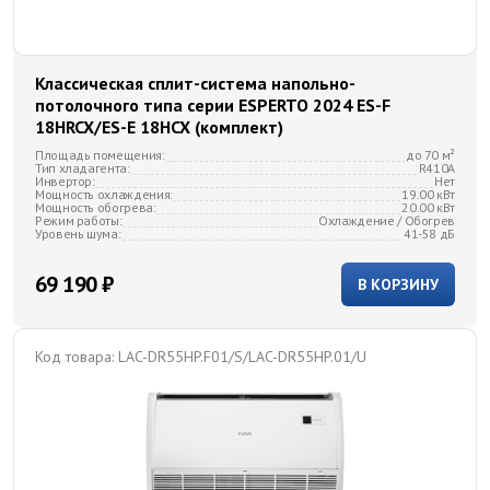
Классическая сплит-система напольно-
потолочного типа серии ESPERTO 2024 ES-F
18HRCX/ES-E 18HCX (комплект)
Площадь помещения:
до 70 м²
Тип хладагента:
R410A
Инвертор:
Нет
Мощность охлаждения:
19.00 кВт
Мощность обогрева:
20.00 кВт
Режим работы:
Охлаждение / Обогрев
Уровень шума:
41-58 дБ
69 190 ₽
В КОРЗИНУ
Код товара:
LAC-DR55HP.F01/S/LAC-DR55HP.01/U