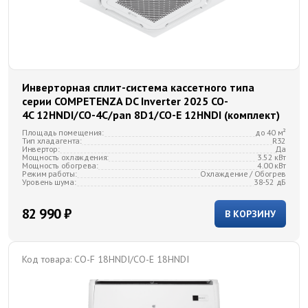
Инверторная сплит-система кассетного типа
серии COMPETENZA DC Inverter 2025 CO-
4C 12HNDI/CO-4C/pan 8D1/CO-E 12HNDI (комплект)
Площадь помещения:
до 40 м²
Тип хладагента:
R32
Инвертор:
Да
Мощность охлаждения:
3.52 кВт
Мощность обогрева:
4.00 кВт
Режим работы:
Охлаждение / Обогрев
Уровень шума:
38-52 дБ
82 990 ₽
В КОРЗИНУ
Код товара:
CO-F 18HNDI/CO-E 18HNDI