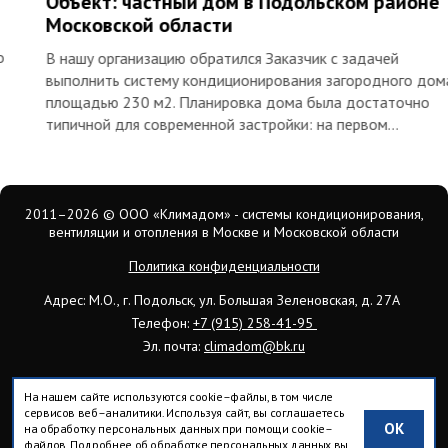
Объект: частный дом в Подольском районе
Московской области
В нашу организацию обратился Заказчик с задачей
выполнить систему кондиционирования загородного дома
площадью 230 м2. Планировка дома была достаточно
типичной для современной застройки: на первом…
2011–2026
© ООО «Климадом» - системы кондиционирования,
вентиляции и отопления в Москве и Московской области
Политика конфиденциальности
Адрес: М.О., г. Подольск, ул. Большая Зеленовская, д. 27А
Телефон:
+7 (915) 258-41-95
Эл. почта:
climadom@bk.ru
На нашем сайте используются cookie–файлы, в том числе
сервисов веб–аналитики. Используя сайт, вы соглашаетесь
OK
на обработку персональных данных при помощи cookie–
Вся информация на сайте носит исключительно ознакомительный
файлов. Подробнее об обработке персональных данных вы