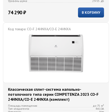
Уровень шума:
29-55 дБ
74 290 ₽
В КОРЗИНУ
Код товара:
CO-F 24HNXA/CO-E 24HNXA
Классическая сплит-система напольно-
потолочного типа серии COMPETENZA 2023 CO-F
24HNXA/CO-E 24HNXA (комплект)
Площадь помещения:
до 75 м²
Тип хладагента:
R410A
Инвертор:
Нет