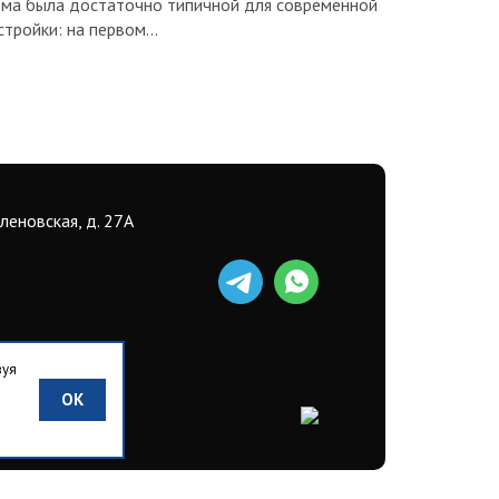
ма была достаточно типичной для современной
стройки: на первом…
еленовская, д. 27А
зуя
OK
еджерам.