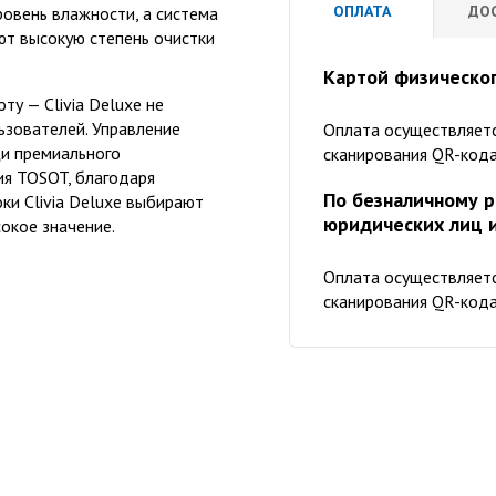
ОПЛАТА
ДО
овень влажности, а система
ют высокую степень очистки
Картой физическог
ту — Clivia Deluxe не
ьзователей. Управление
Оплата осуществляетс
и премиального
сканирования QR-кода
ия TOSOT, благодаря
По безналичному р
ки Clivia Deluxe выбирают
юридических лиц 
окое значение.
Оплата осуществляетс
сканирования QR-кода