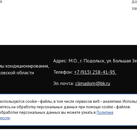
й
до
за
Адрес: М.О., г. Подольск, ул. Большая З
мы кондиционирования,
Телефон:
+7 (915) 258-41-95
ковской области
Эл. почта:
climadom@bk.ru
 используются cookie–файлы, в том числе сервисов веб–аналитики. Исполь
шаетесь на обработку персональных данных при помощи cookie–файлов.
бработке персональных данных вы можете узнать в
Политике
но ознакомительный характер, для уточнения обращайтесь к нашим мен
ности
.