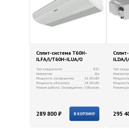
Сплит-система T60H-
Сплит
ILFA/I/T60H-ILUA/O
ILDA/I
Тип хладагента:
R32
Тип хлад
Инвертор:
Да
Инвертор
Мощность охлаждения:
16.00 кВт
Мощность
Мощность обогрева:
18.00 кВт
Мощность
Режим работы:
Охлаждение / Обогрев
Режим ра
289 800 ₽
295 4
В КОРЗИНУ