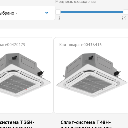
Мощность охлаждения
2
2.9
а:
e00420179
Код товара:
e00438416
-система T36H-
Сплит-система T48H-