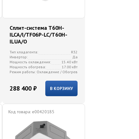
Сплит-система T60H-
ILCA/I/TF06P-LC/T60H-
ILUA/O
Тип хладагента:
R32
Инвертор:
Да
Мощность охлаждения:
15.40 кВт
Мощность обогрева:
17.00 кВт
Режим работы:
Охлаждение / Обогрев
288 400 ₽
В КОРЗИНУ
Код товара:
e00420185