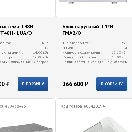
-система T48H-
Блок наружный T42H-
/T48H-ILUA/O
FMA2/O
агента:
R32
Тип хладагента:
R32
:
Да
Инвертор:
Да
 охлаждения:
14.00 кВт
Мощность охлаждения:
12.10 кВт
 обогрева:
16.00 кВт
Мощность обогрева:
13.00 кВт
боты:
Охлаждение / Обогрев
Режим работы:
Охлаждение / Обогрев
00 ₽
266 600 ₽
В КОРЗИНУ
В КОРЗИНУ
а:
e00438423
Код товара:
e00420194