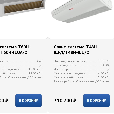
-система T60H-
Сплит-система T48H-
/T60H-ILUA/O
ILF/I/T48H-ILU/O
агента:
R32
Площадь помещения:
from75
:
Да
Тип хладагента:
R410A
 охлаждения:
16.00 кВт
Инвертор:
Да
 обогрева:
18.00 кВт
Мощность охлаждения:
14.00 кВт
боты:
Охлаждение / Обогрев
Мощность обогрева:
15.00 кВт
Режим работы:
Охлаждение / Обогрев
00 ₽
310 700 ₽
В КОРЗИНУ
В КОРЗИНУ