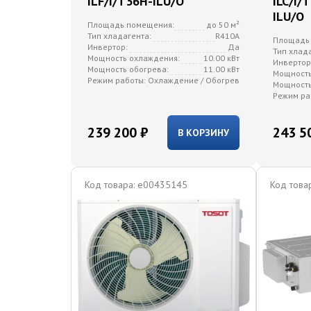
ILF/I/T36H-ILU/O
ILC/I/
ILU/O
Площадь помещения:
до 50 м²
Тип хладагента:
R410A
Площадь
Инвертор:
Да
Тип хлад
Мощность охлаждения:
10.00 кВт
Инвертор
Мощность обогрева:
11.00 кВт
Мощность
Режим работы:
Охлаждение / Обогрев
Мощность
Режим ра
239 200 ₽
243 5
В КОРЗИНУ
Код товара:
e00435145
Код товар