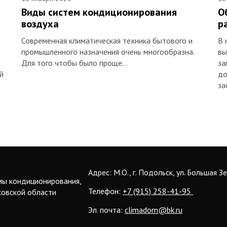
Виды систем кондиционирования
О
воздуха
р
Современная климатическая техника бытового и
В 
промышленного назначения очень многообразна.
вы
Для того чтобы было проще…
за
й
до
за
Адрес: М.О., г. Подольск, ул. Большая З
мы кондиционирования,
Телефон:
+7 (915) 258-41-95
ковской области
Эл. почта:
climadom@bk.ru