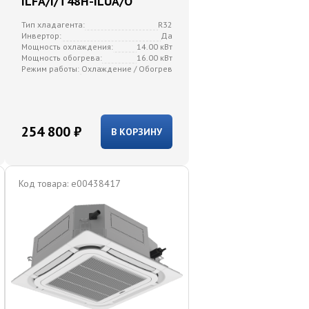
ILFA/I/T48H-ILUA/O
Тип хладагента:
R32
Инвертор:
Да
Мощность охлаждения:
14.00 кВт
Мощность обогрева:
16.00 кВт
Режим работы:
Охлаждение / Обогрев
254 800 ₽
В КОРЗИНУ
Код товара:
e00438417