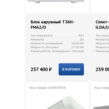
Блок наружный T36H-
Сплит
FMA2/O
ILDA/I
Тип хладагента:
R32
Тип хлад
Инвертор:
Да
Инвертор
Мощность охлаждения:
10.60 кВт
Мощность
Мощность обогрева:
12.00 кВт
Мощность
Режим работы:
Охлаждение / Обогрев
Режим ра
257 400 ₽
259 0
В КОРЗИНУ
Код товара:
e00438428
Код товар