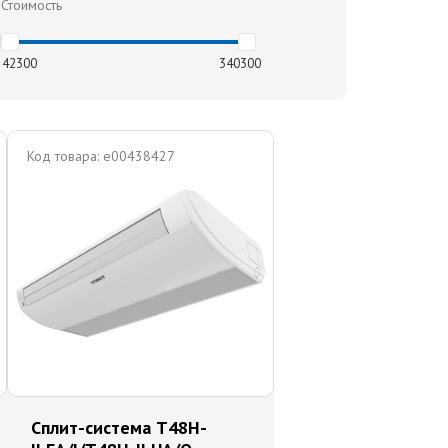
Стоимость
42300
340300
Код товара:
e00438427
Сплит-система T48H-