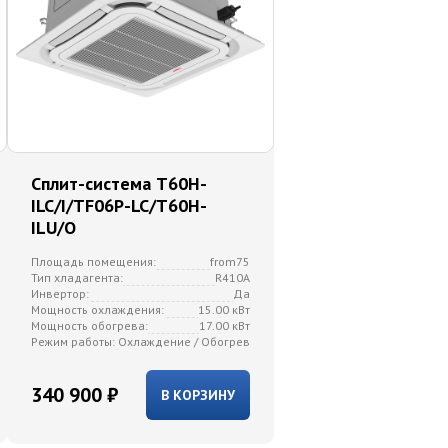
Сплит-система T60H-
ILC/I/TF06P-LC/T60H-
ILU/O
Площадь помещения:
from75
Тип хладагента:
R410A
Инвертор:
Да
Мощность охлаждения:
15.00 кВт
Мощность обогрева:
17.00 кВт
Режим работы:
Охлаждение / Обогрев
340 900 ₽
В КОРЗИНУ