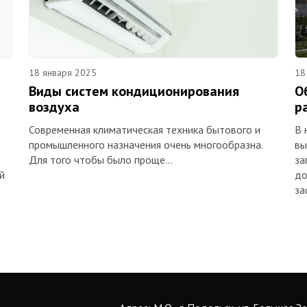
18 января 2025
18
Виды систем кондиционирования
О
воздуха
р
Современная климатическая техника бытового и
В 
промышленного назначения очень многообразна.
вы
Для того чтобы было проще…
за
й
до
за